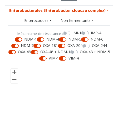
Enterobacterales (Enterobacter cloacae complex)
Enterocoques
Non fermentants
IMI-1
IMP-4
Mécanisme de résistance :
NDM-1
NDM-4
NDM-5
NDM-6
NDM-7
OXA-181
OXA-204
OXA-244
OXA-48
OXA-48 + NDM-1
OXA-48 + NDM-5
VIM-1
VIM-4