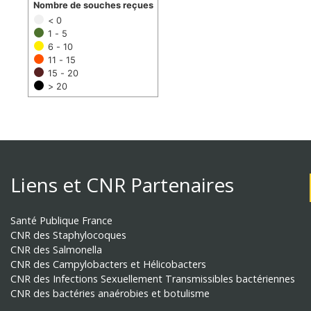
Nombre de souches reçues
< 0
1 - 5
6 - 10
11 - 15
15 - 20
> 20
Liens et CNR Partenaires
Santé Publique France
CNR des Staphylocoques
CNR des Salmonella
CNR des Campylobacters et Hélicobacters
CNR des Infections Sexuellement Transmissibles bactériennes
CNR des bactéries anaérobies et botulisme