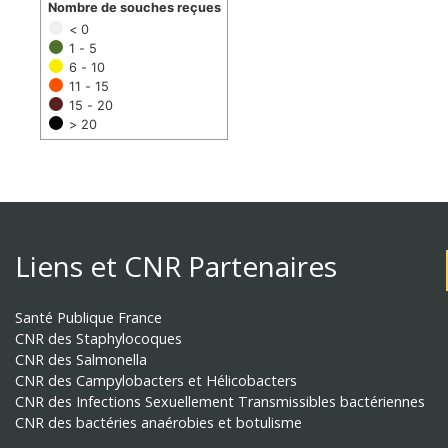
Nombre de souches reçues
< 0
1 - 5
6 - 10
11 - 15
15 - 20
> 20
Liens et CNR Partenaires
Santé Publique France
CNR des Staphylocoques
CNR des Salmonella
CNR des Campylobacters et Hélicobacters
CNR des Infections Sexuellement Transmissibles bactériennes
CNR des bactéries anaérobies et botulisme