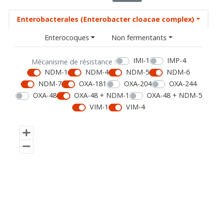
Enterobacterales (Enterobacter cloacae complex)
Enterocoques
Non fermentants
IMI-1
IMP-4
Mécanisme de résistance :
NDM-1
NDM-4
NDM-5
NDM-6
NDM-7
OXA-181
OXA-204
OXA-244
OXA-48
OXA-48 + NDM-1
OXA-48 + NDM-5
VIM-1
VIM-4