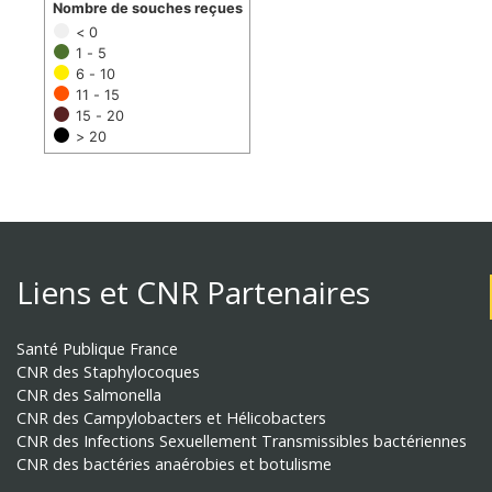
Nombre de souches reçues
< 0
1 - 5
6 - 10
11 - 15
15 - 20
> 20
Liens et CNR Partenaires
Santé Publique France
CNR des Staphylocoques
CNR des Salmonella
CNR des Campylobacters et Hélicobacters
CNR des Infections Sexuellement Transmissibles bactériennes
CNR des bactéries anaérobies et botulisme