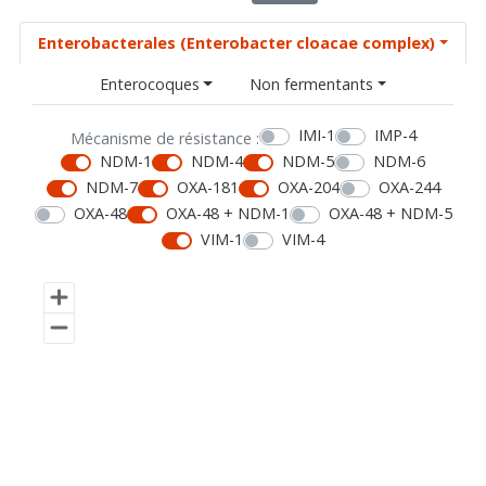
Enterobacterales (Enterobacter cloacae complex)
Enterocoques
Non fermentants
IMI-1
IMP-4
Mécanisme de résistance :
NDM-1
NDM-4
NDM-5
NDM-6
NDM-7
OXA-181
OXA-204
OXA-244
OXA-48
OXA-48 + NDM-1
OXA-48 + NDM-5
VIM-1
VIM-4