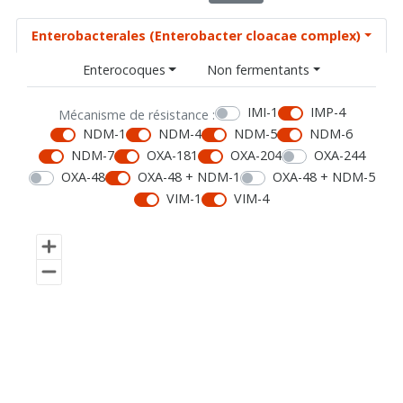
Enterobacterales (Enterobacter cloacae complex)
Enterocoques
Non fermentants
IMI-1
IMP-4
Mécanisme de résistance :
NDM-1
NDM-4
NDM-5
NDM-6
NDM-7
OXA-181
OXA-204
OXA-244
OXA-48
OXA-48 + NDM-1
OXA-48 + NDM-5
VIM-1
VIM-4