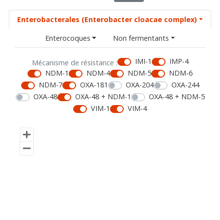
Enterobacterales (Enterobacter cloacae complex)
Enterocoques
Non fermentants
IMI-1
IMP-4
Mécanisme de résistance :
NDM-1
NDM-4
NDM-5
NDM-6
NDM-7
OXA-181
OXA-204
OXA-244
OXA-48
OXA-48 + NDM-1
OXA-48 + NDM-5
VIM-1
VIM-4