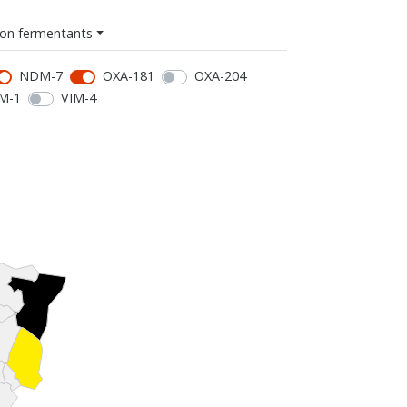
on fermentants
NDM-7
OXA-181
OXA-204
M-1
VIM-4