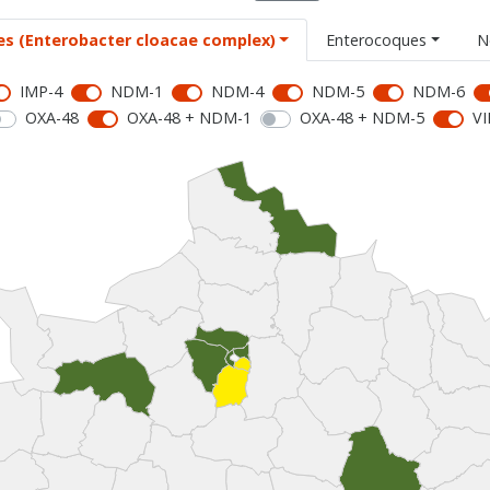
es (Enterobacter cloacae complex)
Enterocoques
N
IMP-4
NDM-1
NDM-4
NDM-5
NDM-6
OXA-48
OXA-48 + NDM-1
OXA-48 + NDM-5
VI