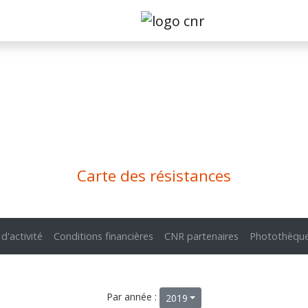
Carte des résistances
 d'activité
Conditions financières
CNR partenaires
Photothèqu
Par année :
2019