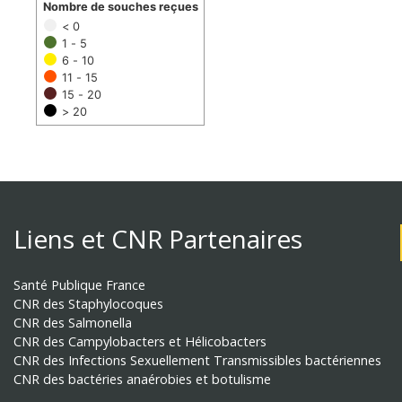
Nombre de souches reçues
< 0
1 - 5
6 - 10
11 - 15
15 - 20
> 20
Liens et CNR Partenaires
Santé Publique France
CNR des Staphylocoques
CNR des Salmonella
CNR des Campylobacters et Hélicobacters
CNR des Infections Sexuellement Transmissibles bactériennes
CNR des bactéries anaérobies et botulisme