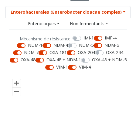
Enterobacterales (Enterobacter cloacae complex)
Enterocoques
Non fermentants
IMI-1
IMP-4
Mécanisme de résistance :
NDM-1
NDM-4
NDM-5
NDM-6
NDM-7
OXA-181
OXA-204
OXA-244
OXA-48
OXA-48 + NDM-1
OXA-48 + NDM-5
VIM-1
VIM-4