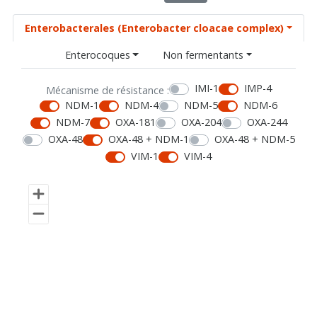
Enterobacterales (Enterobacter cloacae complex)
Enterocoques
Non fermentants
IMI-1
IMP-4
Mécanisme de résistance :
NDM-1
NDM-4
NDM-5
NDM-6
NDM-7
OXA-181
OXA-204
OXA-244
OXA-48
OXA-48 + NDM-1
OXA-48 + NDM-5
VIM-1
VIM-4