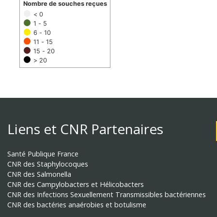
Nombre de souches reçues
< 0
1 - 5
6 - 10
11 - 15
15 - 20
> 20
Liens et CNR Partenaires
Santé Publique France
CNR des Staphylocoques
CNR des Salmonella
CNR des Campylobacters et Hélicobacters
CNR des Infections Sexuellement Transmissibles bactériennes
CNR des bactéries anaérobies et botulisme