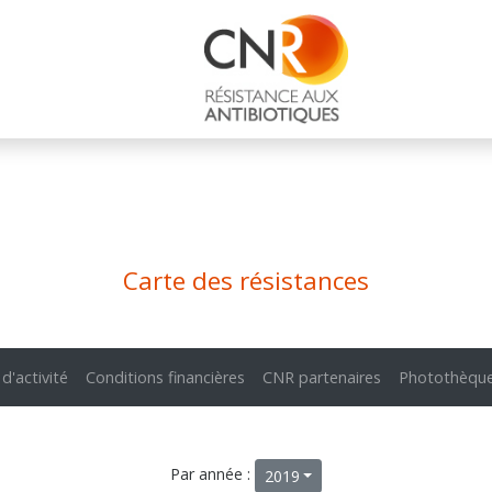
Carte des résistances
 d'activité
Conditions financières
CNR partenaires
Photothèqu
Par année :
2019