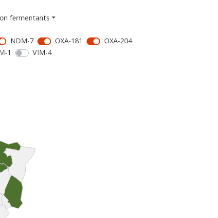
on fermentants
NDM-7
OXA-181
OXA-204
M-1
VIM-4