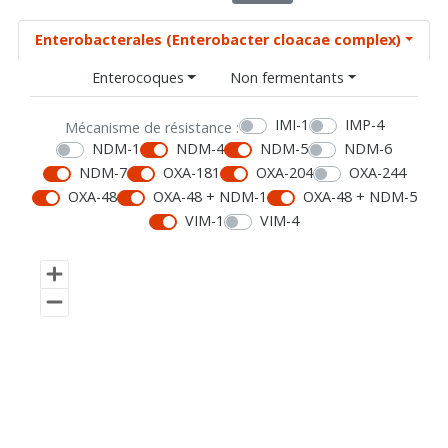
Enterobacterales (Enterobacter cloacae complex)
Enterocoques
Non fermentants
IMI-1
IMP-4
Mécanisme de résistance :
NDM-1
NDM-4
NDM-5
NDM-6
NDM-7
OXA-181
OXA-204
OXA-244
OXA-48
OXA-48 + NDM-1
OXA-48 + NDM-5
VIM-1
VIM-4