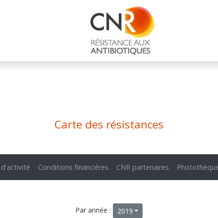
Carte des résistances
 d'activité
Conditions financières
CNR partenaires
Photothèqu
Par année :
2019