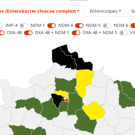
es (Enterobacter cloacae complex)
Enterocoques
N
IMP-4
NDM-1
NDM-4
NDM-5
NDM-6
OXA-48
OXA-48 + NDM-1
OXA-48 + NDM-5
VI