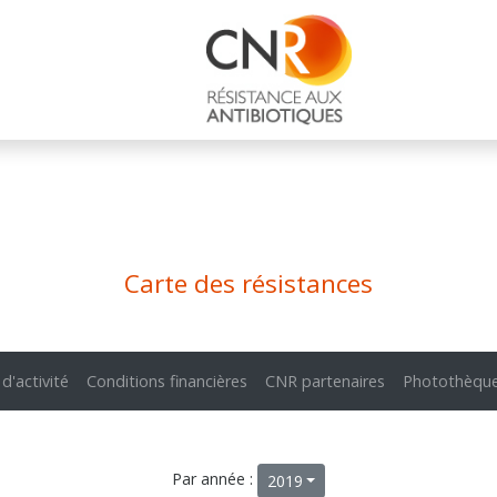
Carte des résistances
 d'activité
Conditions financières
CNR partenaires
Photothèqu
Par année :
2019