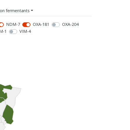
on fermentants
NDM-7
OXA-181
OXA-204
M-1
VIM-4