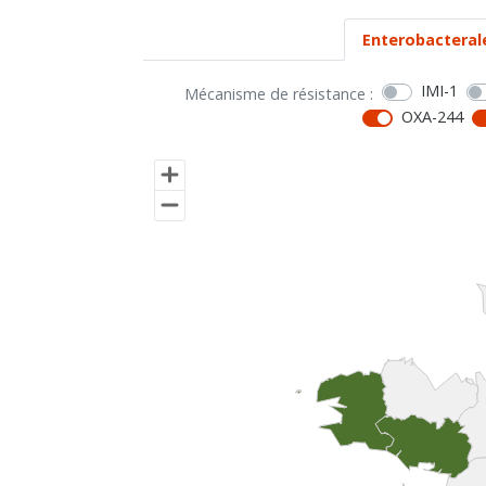
Enterobacteral
IMI-1
Mécanisme de résistance :
OXA-244