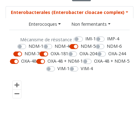
Enterobacterales (Enterobacter cloacae complex)
Enterocoques
Non fermentants
IMI-1
IMP-4
Mécanisme de résistance :
NDM-1
NDM-4
NDM-5
NDM-6
NDM-7
OXA-181
OXA-204
OXA-244
OXA-48
OXA-48 + NDM-1
OXA-48 + NDM-5
VIM-1
VIM-4