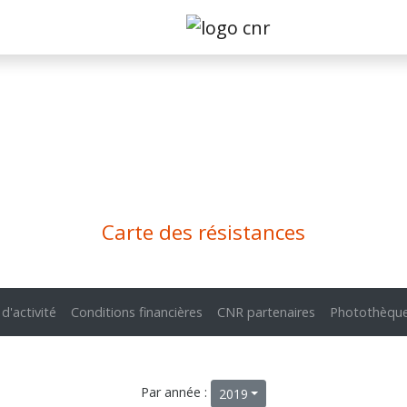
Carte des résistances
 d'activité
Conditions financières
CNR partenaires
Photothèqu
Par année :
2019