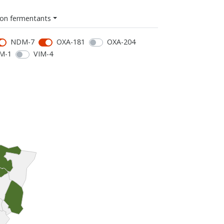
on fermentants
NDM-7
OXA-181
OXA-204
M-1
VIM-4