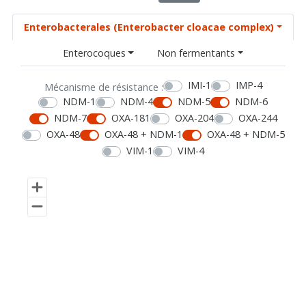
Enterobacterales (Enterobacter cloacae complex)
Enterocoques
Non fermentants
IMI-1
IMP-4
Mécanisme de résistance :
NDM-1
NDM-4
NDM-5
NDM-6
NDM-7
OXA-181
OXA-204
OXA-244
OXA-48
OXA-48 + NDM-1
OXA-48 + NDM-5
VIM-1
VIM-4