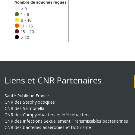
Nombre de souches reçues
< 0
1 - 5
6 - 10
11 - 15
15 - 20
> 20
Liens et CNR Partenaires
Santé Publique France
CNR des Staphylocoques
CNR des Salmonella
CNR des Campylobacters et Hélicobacters
CNR des Infections Sexuellement Transmissibles bactériennes
CNR des bactéries anaérobies et botulisme