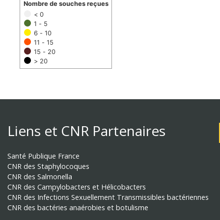
Nombre de souches reçues
< 0
1 - 5
6 - 10
11 - 15
15 - 20
> 20
Liens et CNR Partenaires
Santé Publique France
CNR des Staphylocoques
CNR des Salmonella
CNR des Campylobacters et Hélicobacters
CNR des Infections Sexuellement Transmissibles bactériennes
CNR des bactéries anaérobies et botulisme