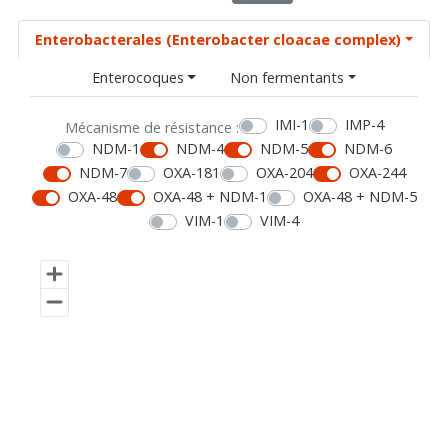
Enterobacterales (Enterobacter cloacae complex)
Enterocoques
Non fermentants
IMI-1
IMP-4
Mécanisme de résistance :
NDM-1
NDM-4
NDM-5
NDM-6
NDM-7
OXA-181
OXA-204
OXA-244
OXA-48
OXA-48 + NDM-1
OXA-48 + NDM-5
VIM-1
VIM-4