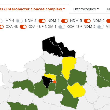
es (Enterobacter cloacae complex)
Enterocoques
N
IMP-4
NDM-1
NDM-4
NDM-5
NDM-6
OXA-48
OXA-48 + NDM-1
OXA-48 + NDM-5
VI