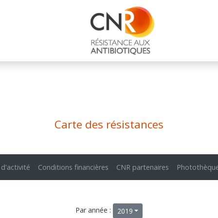
Carte des résistances
 d'activité
Conditions financières
CNR partenaires
Photothèqu
Par année :
2019