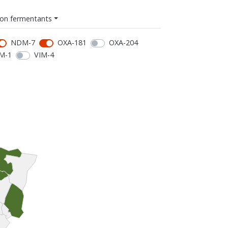
on fermentants
NDM-7
OXA-181
OXA-204
M-1
VIM-4