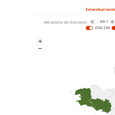
Enterobacteral
IMI-1
Mécanisme de résistance :
OXA-244