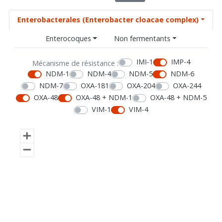
Enterobacterales (Enterobacter cloacae complex)
Enterocoques
Non fermentants
IMI-1
IMP-4
Mécanisme de résistance :
NDM-1
NDM-4
NDM-5
NDM-6
NDM-7
OXA-181
OXA-204
OXA-244
OXA-48
OXA-48 + NDM-1
OXA-48 + NDM-5
VIM-1
VIM-4