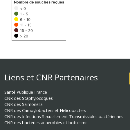
Nombre de souches reçues
< 0
1 - 5
6 - 10
11 - 15
15 - 20
> 20
Liens et CNR Partenaires
Santé Publique France
CNR des Staphylocoques
CNR des Salmonella
CNR des Campylobacters et Hélicobacters
CNR des Infections Sexuellement Transmissibles bactériennes
CNR des bactéries anaérobies et botulisme