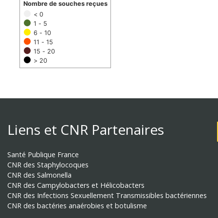
Nombre de souches reçues
< 0
1 - 5
6 - 10
11 - 15
15 - 20
> 20
Liens et CNR Partenaires
Santé Publique France
CNR des Staphylocoques
CNR des Salmonella
CNR des Campylobacters et Hélicobacters
CNR des Infections Sexuellement Transmissibles bactériennes
CNR des bactéries anaérobies et botulisme