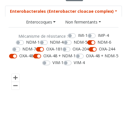
Enterobacterales (Enterobacter cloacae complex)
Enterocoques
Non fermentants
IMI-1
IMP-4
Mécanisme de résistance :
NDM-1
NDM-4
NDM-5
NDM-6
NDM-7
OXA-181
OXA-204
OXA-244
OXA-48
OXA-48 + NDM-1
OXA-48 + NDM-5
VIM-1
VIM-4