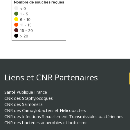
Nombre de souches reçues
< 0
1 - 5
6 - 10
11 - 15
15 - 20
> 20
Liens et CNR Partenaires
Santé Publique France
CNR des Staphylocoques
CNR des Salmonella
CNR des Campylobacters et Hélicobacters
CNR des Infections Sexuellement Transmissibles bactériennes
CNR des bactéries anaérobies et botulisme