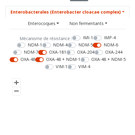
Enterobacterales (Enterobacter cloacae complex)
Enterocoques
Non fermentants
IMI-1
IMP-4
Mécanisme de résistance :
NDM-1
NDM-4
NDM-5
NDM-6
NDM-7
OXA-181
OXA-204
OXA-244
OXA-48
OXA-48 + NDM-1
OXA-48 + NDM-5
VIM-1
VIM-4