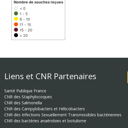
Nombre de souches reçues
< 0
1 - 5
6 - 10
11 - 15
15 - 20
> 20
Liens et CNR Partenaires
Santé Publique France
CNR des Staphylocoques
CNR des Salmonella
CNR des Campylobacters et Hélicobacters
CNR des Infections Sexuellement Transmissibles bactériennes
CNR des bactéries anaérobies et botulisme