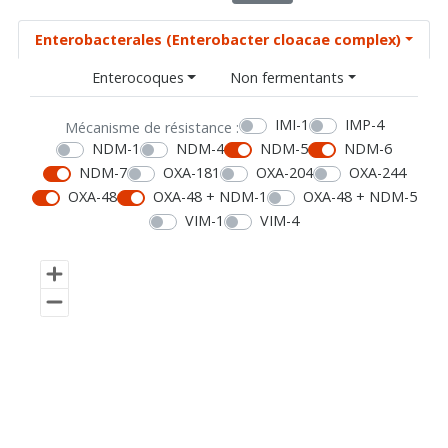
Enterobacterales (Enterobacter cloacae complex)
Enterocoques
Non fermentants
IMI-1
IMP-4
Mécanisme de résistance :
NDM-1
NDM-4
NDM-5
NDM-6
NDM-7
OXA-181
OXA-204
OXA-244
OXA-48
OXA-48 + NDM-1
OXA-48 + NDM-5
VIM-1
VIM-4