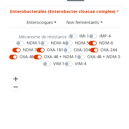
Enterobacterales (Enterobacter cloacae complex)
Enterocoques
Non fermentants
IMI-1
IMP-4
Mécanisme de résistance :
NDM-1
NDM-4
NDM-5
NDM-6
NDM-7
OXA-181
OXA-204
OXA-244
OXA-48
OXA-48 + NDM-1
OXA-48 + NDM-5
VIM-1
VIM-4