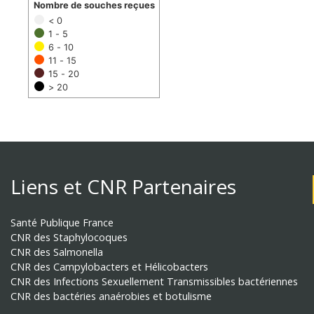
Nombre de souches reçues
< 0
1 - 5
6 - 10
11 - 15
15 - 20
> 20
Liens et CNR Partenaires
Santé Publique France
CNR des Staphylocoques
CNR des Salmonella
CNR des Campylobacters et Hélicobacters
CNR des Infections Sexuellement Transmissibles bactériennes
CNR des bactéries anaérobies et botulisme