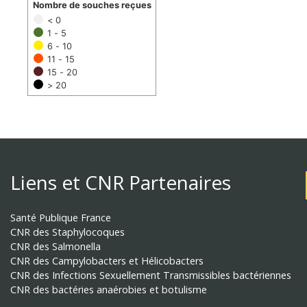
Nombre de souches reçues
< 0
1 - 5
6 - 10
11 - 15
15 - 20
> 20
Liens et CNR Partenaires
Santé Publique France
CNR des Staphylocoques
CNR des Salmonella
CNR des Campylobacters et Hélicobacters
CNR des Infections Sexuellement Transmissibles bactériennes
CNR des bactéries anaérobies et botulisme