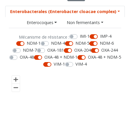
Enterobacterales (Enterobacter cloacae complex)
Enterocoques
Non fermentants
IMI-1
IMP-4
Mécanisme de résistance :
NDM-1
NDM-4
NDM-5
NDM-6
NDM-7
OXA-181
OXA-204
OXA-244
OXA-48
OXA-48 + NDM-1
OXA-48 + NDM-5
VIM-1
VIM-4