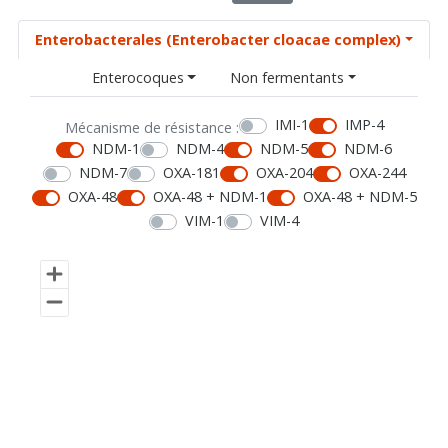
Enterobacterales (Enterobacter cloacae complex)
Enterocoques
Non fermentants
IMI-1
IMP-4
Mécanisme de résistance :
NDM-1
NDM-4
NDM-5
NDM-6
NDM-7
OXA-181
OXA-204
OXA-244
OXA-48
OXA-48 + NDM-1
OXA-48 + NDM-5
VIM-1
VIM-4