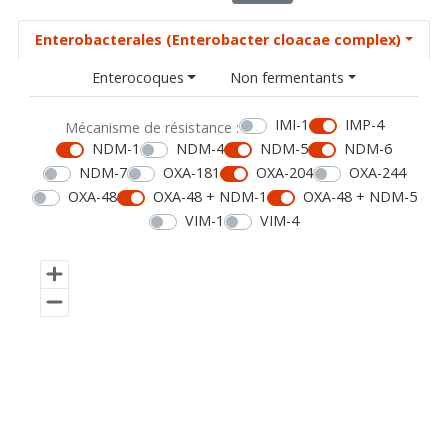
Enterobacterales (Enterobacter cloacae complex)
Enterocoques
Non fermentants
IMI-1
IMP-4
Mécanisme de résistance :
NDM-1
NDM-4
NDM-5
NDM-6
NDM-7
OXA-181
OXA-204
OXA-244
OXA-48
OXA-48 + NDM-1
OXA-48 + NDM-5
VIM-1
VIM-4