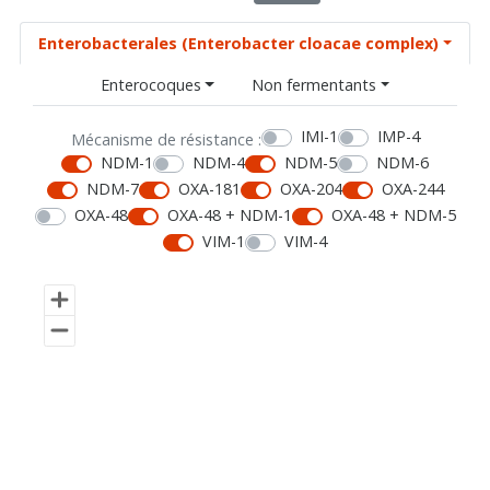
Enterobacterales (Enterobacter cloacae complex)
Enterocoques
Non fermentants
IMI-1
IMP-4
Mécanisme de résistance :
NDM-1
NDM-4
NDM-5
NDM-6
NDM-7
OXA-181
OXA-204
OXA-244
OXA-48
OXA-48 + NDM-1
OXA-48 + NDM-5
VIM-1
VIM-4