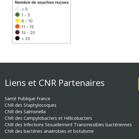
Nombre de souches reçues
< 0
1 - 5
6 - 10
11 - 15
15 - 20
> 20
Liens et CNR Partenaires
Santé Publique France
CNR des Staphylocoques
CNR des Salmonella
CNR des Campylobacters et Hélicobacters
CNR des Infections Sexuellement Transmissibles bactériennes
CNR des bactéries anaérobies et botulisme