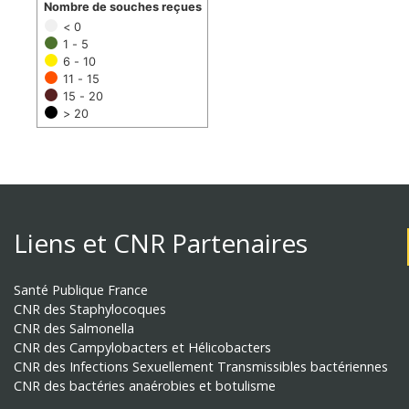
Nombre de souches reçues
< 0
1 - 5
6 - 10
11 - 15
15 - 20
> 20
Liens et CNR Partenaires
Santé Publique France
CNR des Staphylocoques
CNR des Salmonella
CNR des Campylobacters et Hélicobacters
CNR des Infections Sexuellement Transmissibles bactériennes
CNR des bactéries anaérobies et botulisme