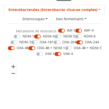
Enterobacterales (Enterobacter cloacae complex)
Enterocoques
Non fermentants
IMI-1
IMP-4
Mécanisme de résistance :
NDM-1
NDM-4
NDM-5
NDM-6
NDM-7
OXA-181
OXA-204
OXA-244
OXA-48
OXA-48 + NDM-1
OXA-48 + NDM-5
VIM-1
VIM-4