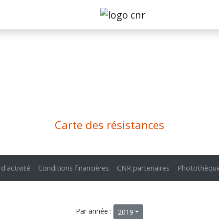
Carte des résistances
 d'activité
Conditions financières
CNR partenaires
Photothèqu
Par année :
2019