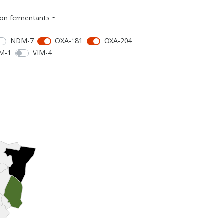
on fermentants
NDM-7
OXA-181
OXA-204
M-1
VIM-4