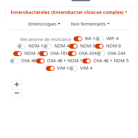
Enterobacterales (Enterobacter cloacae complex)
Enterocoques
Non fermentants
IMI-1
IMP-4
Mécanisme de résistance :
NDM-1
NDM-4
NDM-5
NDM-6
NDM-7
OXA-181
OXA-204
OXA-244
OXA-48
OXA-48 + NDM-1
OXA-48 + NDM-5
VIM-1
VIM-4