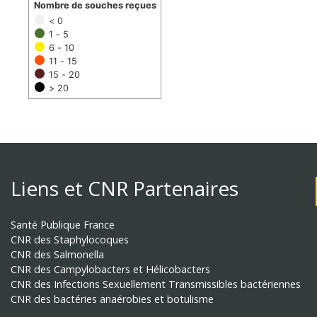
Nombre de souches reçues
< 0
1 - 5
6 - 10
11 - 15
15 - 20
> 20
Liens et CNR Partenaires
Santé Publique France
CNR des Staphylocoques
CNR des Salmonella
CNR des Campylobacters et Hélicobacters
CNR des Infections Sexuellement Transmissibles bactériennes
CNR des bactéries anaérobies et botulisme