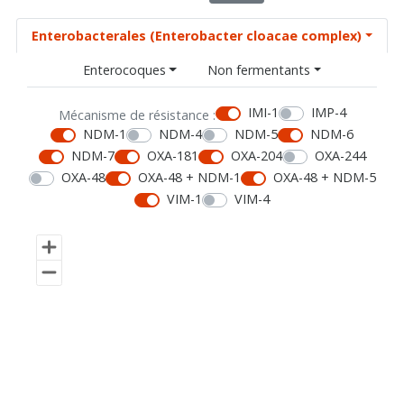
Enterobacterales (Enterobacter cloacae complex)
Enterocoques
Non fermentants
IMI-1
IMP-4
Mécanisme de résistance :
NDM-1
NDM-4
NDM-5
NDM-6
NDM-7
OXA-181
OXA-204
OXA-244
OXA-48
OXA-48 + NDM-1
OXA-48 + NDM-5
VIM-1
VIM-4