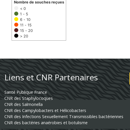
Nombre de souches reçues
< 0
1 - 5
6 - 10
11 - 15
15 - 20
> 20
Liens et CNR Partenaires
Santé Publique France
CNR des Staphylocoques
CNR des Salmonella
CNR des Campylobacters et Hélicobacters
CNR des Infections Sexuellement Transmissibles bactériennes
CNR des bactéries anaérobies et botulisme