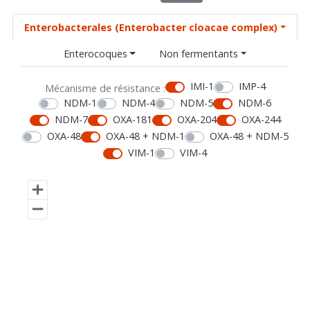
Enterobacterales (Enterobacter cloacae complex)
Enterocoques
Non fermentants
IMI-1
IMP-4
Mécanisme de résistance :
NDM-1
NDM-4
NDM-5
NDM-6
NDM-7
OXA-181
OXA-204
OXA-244
OXA-48
OXA-48 + NDM-1
OXA-48 + NDM-5
VIM-1
VIM-4