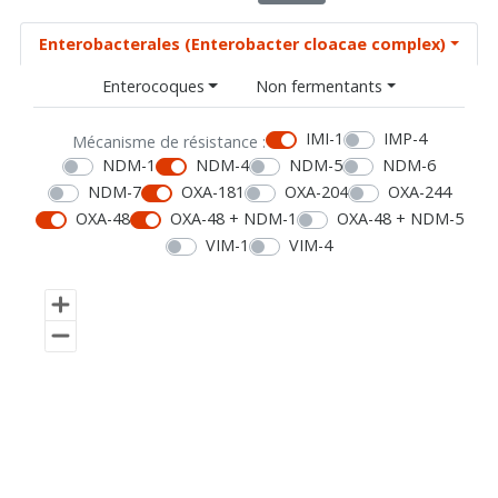
Enterobacterales (Enterobacter cloacae complex)
Enterocoques
Non fermentants
IMI-1
IMP-4
Mécanisme de résistance :
NDM-1
NDM-4
NDM-5
NDM-6
NDM-7
OXA-181
OXA-204
OXA-244
OXA-48
OXA-48 + NDM-1
OXA-48 + NDM-5
VIM-1
VIM-4