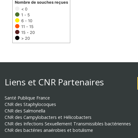
Nombre de souches reçues
< 0
1 - 5
6 - 10
11 - 15
15 - 20
> 20
Liens et CNR Partenaires
Santé Publique France
CNR des Staphylocoques
CNR des Salmonella
CNR des Campylobacters et Hélicobacters
CNR des Infections Sexuellement Transmissibles bactériennes
CNR des bactéries anaérobies et botulisme