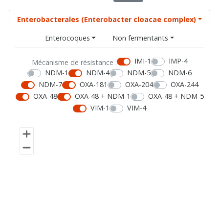
Enterobacterales (Enterobacter cloacae complex)
Enterocoques
Non fermentants
IMI-1
IMP-4
Mécanisme de résistance :
NDM-1
NDM-4
NDM-5
NDM-6
NDM-7
OXA-181
OXA-204
OXA-244
OXA-48
OXA-48 + NDM-1
OXA-48 + NDM-5
VIM-1
VIM-4