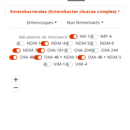
Enterobacterales (Enterobacter cloacae complex)
Enterocoques
Non fermentants
IMI-1
IMP-4
Mécanisme de résistance :
NDM-1
NDM-4
NDM-5
NDM-6
NDM-7
OXA-181
OXA-204
OXA-244
OXA-48
OXA-48 + NDM-1
OXA-48 + NDM-5
VIM-1
VIM-4