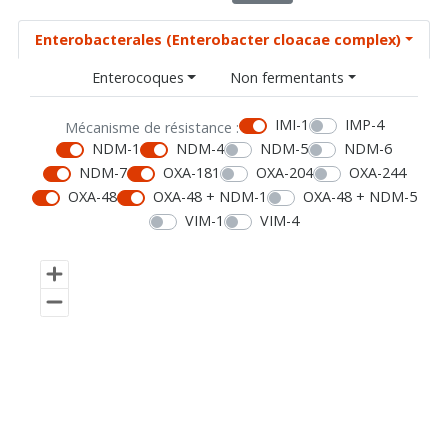
Enterobacterales (Enterobacter cloacae complex)
Enterocoques
Non fermentants
IMI-1
IMP-4
Mécanisme de résistance :
NDM-1
NDM-4
NDM-5
NDM-6
NDM-7
OXA-181
OXA-204
OXA-244
OXA-48
OXA-48 + NDM-1
OXA-48 + NDM-5
VIM-1
VIM-4