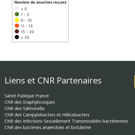
Nombre de souches reçues
< 0
1 - 5
6 - 10
11 - 15
15 - 20
> 20
Liens et CNR Partenaires
Santé Publique France
CNR des Staphylocoques
CNR des Salmonella
CNR des Campylobacters et Hélicobacters
CNR des Infections Sexuellement Transmissibles bactériennes
CNR des bactéries anaérobies et botulisme