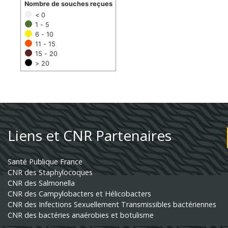
Nombre de souches reçues
< 0
1 - 5
6 - 10
11 - 15
15 - 20
> 20
Liens et CNR Partenaires
Santé Publique France
CNR des Staphylocoques
CNR des Salmonella
CNR des Campylobacters et Hélicobacters
CNR des Infections Sexuellement Transmissibles bactériennes
CNR des bactéries anaérobies et botulisme