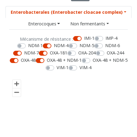
Enterobacterales (Enterobacter cloacae complex)
Enterocoques
Non fermentants
IMI-1
IMP-4
Mécanisme de résistance :
NDM-1
NDM-4
NDM-5
NDM-6
NDM-7
OXA-181
OXA-204
OXA-244
OXA-48
OXA-48 + NDM-1
OXA-48 + NDM-5
VIM-1
VIM-4