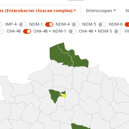
es (Enterobacter cloacae complex)
Enterocoques
N
IMP-4
NDM-1
NDM-4
NDM-5
NDM-6
OXA-48
OXA-48 + NDM-1
OXA-48 + NDM-5
VI