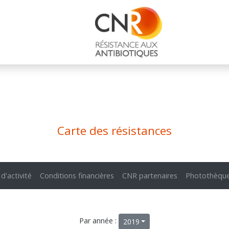
Carte des résistances
 d'activité
Conditions financières
CNR partenaires
Photothèqu
Par année :
2019