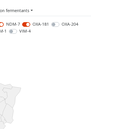
on fermentants
NDM-7
OXA-181
OXA-204
M-1
VIM-4