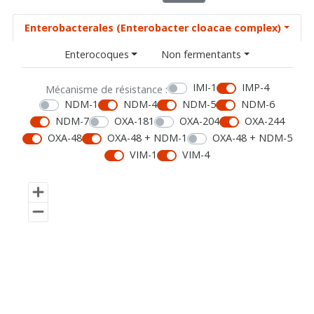
Enterobacterales (Enterobacter cloacae complex)
Enterocoques
Non fermentants
IMI-1
IMP-4
Mécanisme de résistance :
NDM-1
NDM-4
NDM-5
NDM-6
NDM-7
OXA-181
OXA-204
OXA-244
OXA-48
OXA-48 + NDM-1
OXA-48 + NDM-5
VIM-1
VIM-4