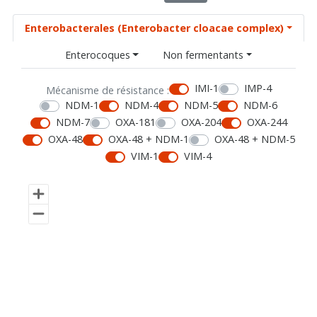
Enterobacterales (Enterobacter cloacae complex)
Enterocoques
Non fermentants
IMI-1
IMP-4
Mécanisme de résistance :
NDM-1
NDM-4
NDM-5
NDM-6
NDM-7
OXA-181
OXA-204
OXA-244
OXA-48
OXA-48 + NDM-1
OXA-48 + NDM-5
VIM-1
VIM-4