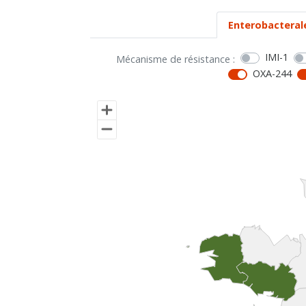
Enterobacteral
IMI-1
Mécanisme de résistance :
OXA-244