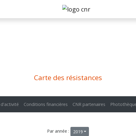
Carte des résistances
 d'activité
Conditions financières
CNR partenaires
Photothèqu
Par année :
2019