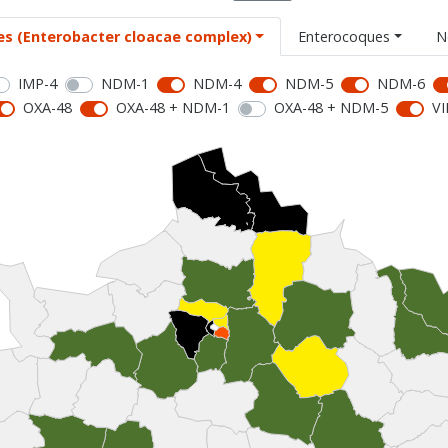
es (Enterobacter cloacae complex)
Enterocoques
N
IMP-4
NDM-1
NDM-4
NDM-5
NDM-6
OXA-48
OXA-48 + NDM-1
OXA-48 + NDM-5
VI