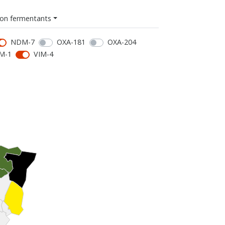
on fermentants
NDM-7
OXA-181
OXA-204
M-1
VIM-4