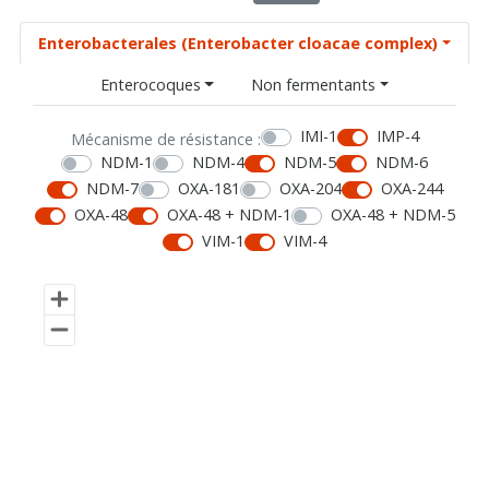
Enterobacterales (Enterobacter cloacae complex)
Enterocoques
Non fermentants
IMI-1
IMP-4
Mécanisme de résistance :
NDM-1
NDM-4
NDM-5
NDM-6
NDM-7
OXA-181
OXA-204
OXA-244
OXA-48
OXA-48 + NDM-1
OXA-48 + NDM-5
VIM-1
VIM-4