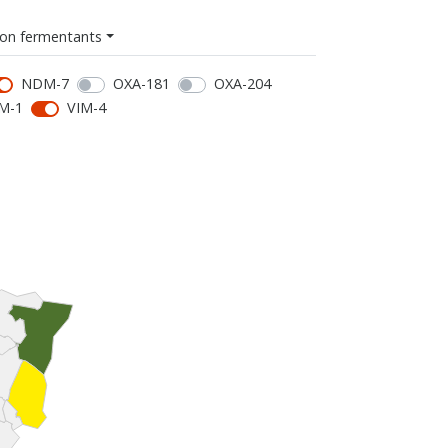
on fermentants
NDM-7
OXA-181
OXA-204
M-1
VIM-4