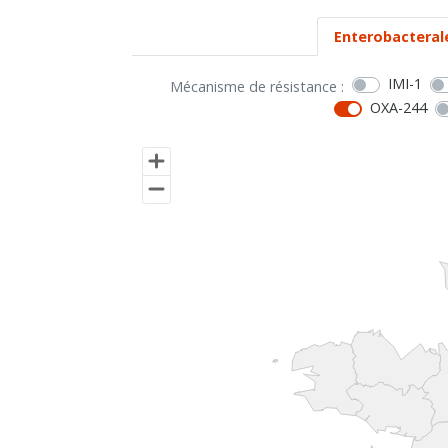
Enterobacteral
IMI-1
Mécanisme de résistance :
OXA-244