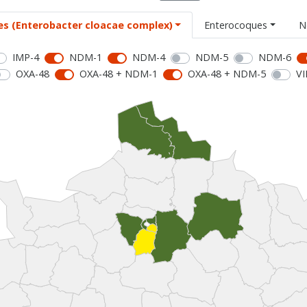
es (Enterobacter cloacae complex)
Enterocoques
N
IMP-4
NDM-1
NDM-4
NDM-5
NDM-6
OXA-48
OXA-48 + NDM-1
OXA-48 + NDM-5
VI