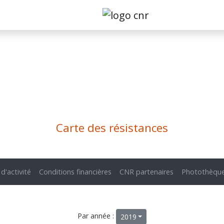
Carte des résistances
 d'activité
Conditions financières
CNR partenaires
Photothèqu
Par année :
2019