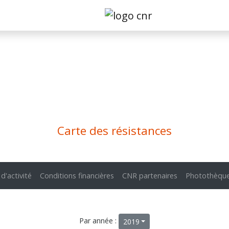
Carte des résistances
 d'activité
Conditions financières
CNR partenaires
Photothèqu
Par année :
2019