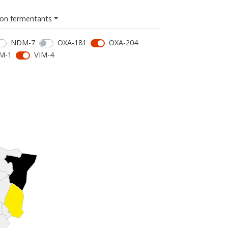
on fermentants
NDM-7
OXA-181
OXA-204
M-1
VIM-4