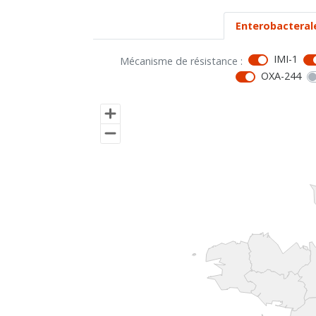
Enterobacteral
IMI-1
Mécanisme de résistance :
OXA-244