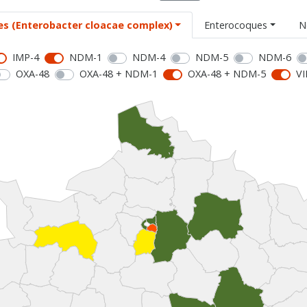
es (Enterobacter cloacae complex)
Enterocoques
N
IMP-4
NDM-1
NDM-4
NDM-5
NDM-6
OXA-48
OXA-48 + NDM-1
OXA-48 + NDM-5
VI