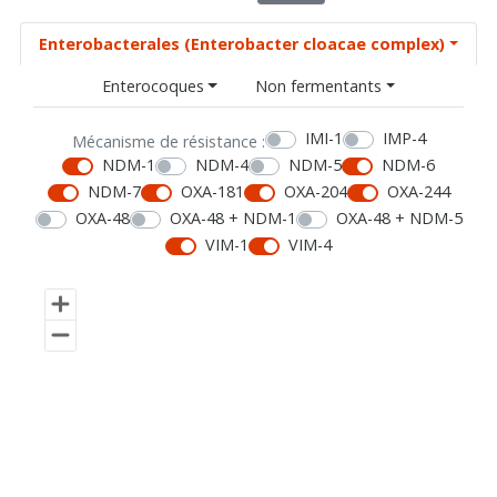
Enterobacterales (Enterobacter cloacae complex)
Enterocoques
Non fermentants
IMI-1
IMP-4
Mécanisme de résistance :
NDM-1
NDM-4
NDM-5
NDM-6
NDM-7
OXA-181
OXA-204
OXA-244
OXA-48
OXA-48 + NDM-1
OXA-48 + NDM-5
VIM-1
VIM-4