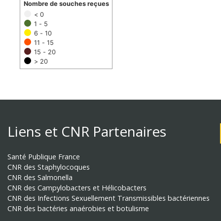
Nombre de souches reçues
< 0
1 - 5
6 - 10
11 - 15
15 - 20
> 20
Liens et CNR Partenaires
Santé Publique France
CNR des Staphylocoques
CNR des Salmonella
CNR des Campylobacters et Hélicobacters
CNR des Infections Sexuellement Transmissibles bactériennes
CNR des bactéries anaérobies et botulisme