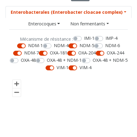
Enterobacterales (Enterobacter cloacae complex)
Enterocoques
Non fermentants
IMI-1
IMP-4
Mécanisme de résistance :
NDM-1
NDM-4
NDM-5
NDM-6
NDM-7
OXA-181
OXA-204
OXA-244
OXA-48
OXA-48 + NDM-1
OXA-48 + NDM-5
VIM-1
VIM-4