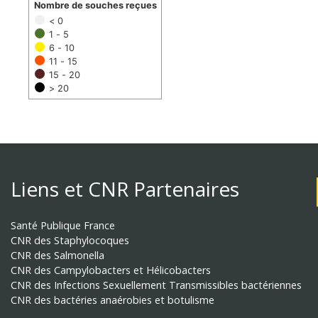
Nombre de souches reçues
< 0
1 - 5
6 - 10
11 - 15
15 - 20
> 20
Liens et CNR Partenaires
Santé Publique France
CNR des Staphylocoques
CNR des Salmonella
CNR des Campylobacters et Hélicobacters
CNR des Infections Sexuellement Transmissibles bactériennes
CNR des bactéries anaérobies et botulisme