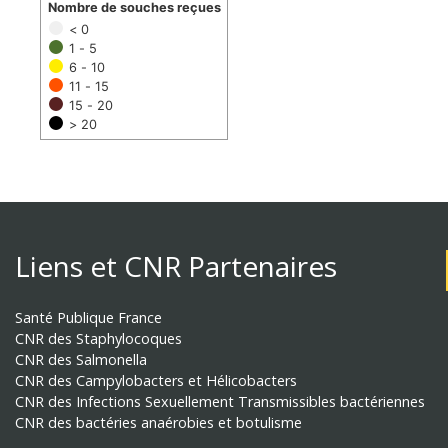
Nombre de souches reçues
< 0
1 - 5
6 - 10
11 - 15
15 - 20
> 20
Liens et CNR Partenaires
Santé Publique France
CNR des Staphylocoques
CNR des Salmonella
CNR des Campylobacters et Hélicobacters
CNR des Infections Sexuellement Transmissibles bactériennes
CNR des bactéries anaérobies et botulisme