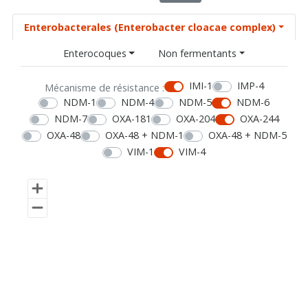
Enterobacterales (Enterobacter cloacae complex)
Enterocoques
Non fermentants
IMI-1
IMP-4
Mécanisme de résistance :
NDM-1
NDM-4
NDM-5
NDM-6
NDM-7
OXA-181
OXA-204
OXA-244
OXA-48
OXA-48 + NDM-1
OXA-48 + NDM-5
VIM-1
VIM-4