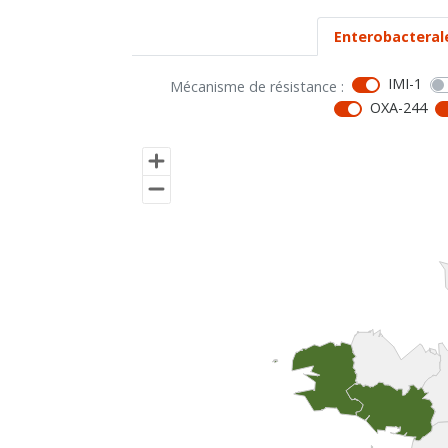
Enterobacteral
IMI-1
Mécanisme de résistance :
OXA-244