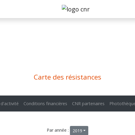
Carte des résistances
 d'activité
Conditions financières
CNR partenaires
Photothèqu
Par année :
2019