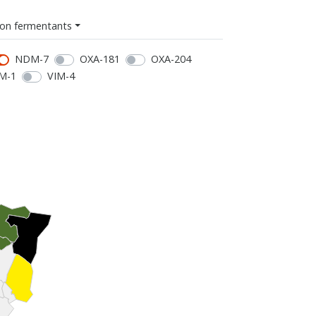
on fermentants
NDM-7
OXA-181
OXA-204
M-1
VIM-4