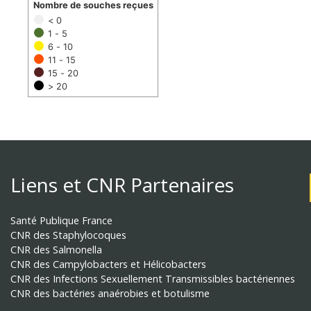
Nombre de souches reçues
< 0
1 - 5
6 - 10
11 - 15
15 - 20
> 20
Liens et CNR Partenaires
Santé Publique France
CNR des Staphylocoques
CNR des Salmonella
CNR des Campylobacters et Hélicobacters
CNR des Infections Sexuellement Transmissibles bactériennes
CNR des bactéries anaérobies et botulisme