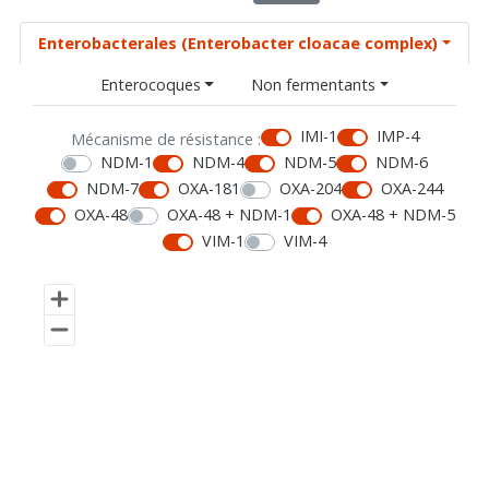
Enterobacterales (Enterobacter cloacae complex)
Enterocoques
Non fermentants
IMI-1
IMP-4
Mécanisme de résistance :
NDM-1
NDM-4
NDM-5
NDM-6
NDM-7
OXA-181
OXA-204
OXA-244
OXA-48
OXA-48 + NDM-1
OXA-48 + NDM-5
VIM-1
VIM-4