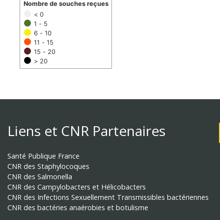
Nombre de souches reçues
< 0
1 - 5
6 - 10
11 - 15
15 - 20
> 20
Liens et CNR Partenaires
Santé Publique France
CNR des Staphylocoques
CNR des Salmonella
CNR des Campylobacters et Hélicobacters
CNR des Infections Sexuellement Transmissibles bactériennes
CNR des bactéries anaérobies et botulisme