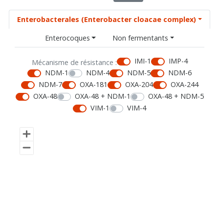
Enterobacterales (Enterobacter cloacae complex)
Enterocoques
Non fermentants
IMI-1
IMP-4
Mécanisme de résistance :
NDM-1
NDM-4
NDM-5
NDM-6
NDM-7
OXA-181
OXA-204
OXA-244
OXA-48
OXA-48 + NDM-1
OXA-48 + NDM-5
VIM-1
VIM-4