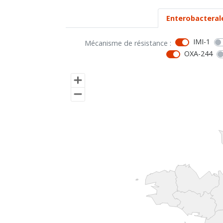
Enterobacteral
IMI-1
Mécanisme de résistance :
OXA-244