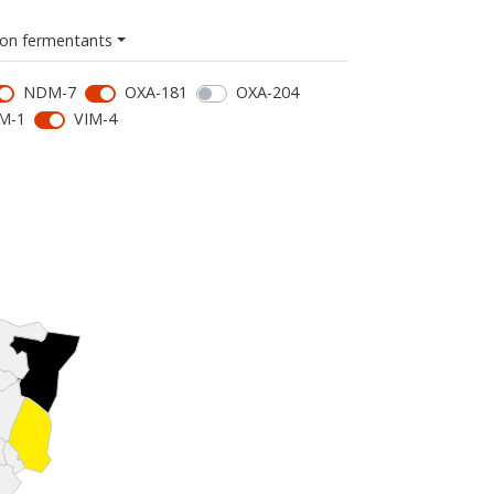
on fermentants
NDM-7
OXA-181
OXA-204
M-1
VIM-4