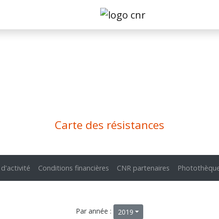
Carte des résistances
 d'activité
Conditions financières
CNR partenaires
Photothèqu
Par année :
2019